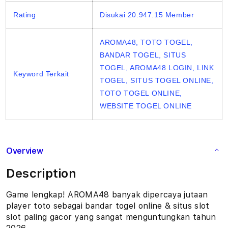
Rating
Disukai 20.947.15 Member
AROMA48, TOTO TOGEL,
BANDAR TOGEL, SITUS
TOGEL, AROMA48 LOGIN, LINK
Keyword Terkait
TOGEL, SITUS TOGEL ONLINE,
TOTO TOGEL ONLINE,
WEBSITE TOGEL ONLINE
Overview
Description
Game lengkap! AROMA48 banyak dipercaya jutaan
player toto sebagai bandar togel online & situs slot
slot paling gacor yang sangat menguntungkan tahun