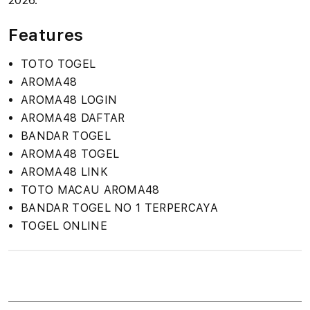
2026.
Features
TOTO TOGEL
AROMA48
AROMA48 LOGIN
AROMA48 DAFTAR
BANDAR TOGEL
AROMA48 TOGEL
AROMA48 LINK
TOTO MACAU AROMA48
BANDAR TOGEL NO 1 TERPERCAYA
TOGEL ONLINE
S
i