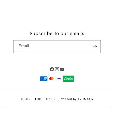
o
n
Subscribe to our emails
Email
Facebook
Instagram
YouTube
Payment
methods
© 2026,
TOGEL ONLINE
Powered by AROMA48