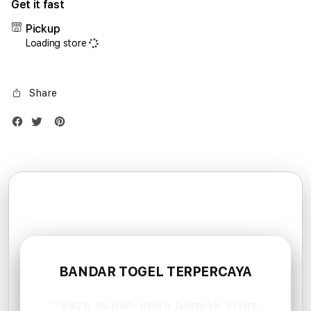
Get it fast
iPhone
iPho
17
17
Pickup
Air
Air
Loading store
1TB
1TB
Silver
Silve
Share
BANDAR TOGEL TERPERCAYA
"“Saya sudah coba banyak situs,