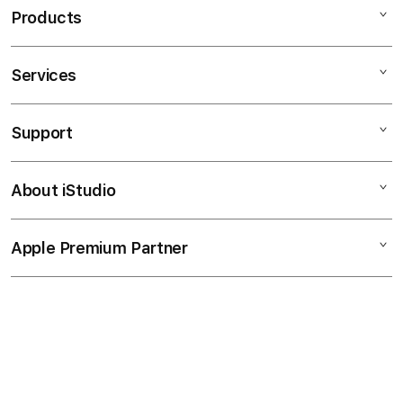
n
Products
g
l
e
Services
Mac
c
iPad
o
Support
AppleCare+
l
iPhone
u
Corporate
Watch
About iStudio
m
My Account
Demo Sessions
Music
n
Collection & Delivery
Elush Service Provider
a
TV & Home
Apple Premium Partner
About Us
Returns & Exchanges
c
Financing Options
Accessories
c
Find an iStudio near you
Contact Us
Trade-in
o
Offers
Why Shop at iStudio
FAQ
r
Traveller’s Reservation
Elush Corporate Website
d
Privacy Policy
i
Site Terms of Use